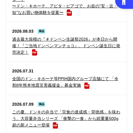
〜ドン・キホーテ、アピタ・ピアゴで、お盆の"安・近・
短"なお買い物体験を提案〜
2026.08.03
商品
過去最大規模の『＃ドンペン生誕祭2026』が本日から開
催！『ご当地ドンペンマンチョコ』、ドンペン誕生日に発
売決定！
2026.07.31
全国のドン・キホーテ等PPIH国内グループ店舗にて 「令
和8年熊本地震災害義援金」募金実施
2026.07.09
商品
この夏、ドンキの弁当で「完食の達成感・背徳感」を味わ
う、大容量弁当シリーズ 「衝撃の一食」から総重量500g
超の新メニュー登場