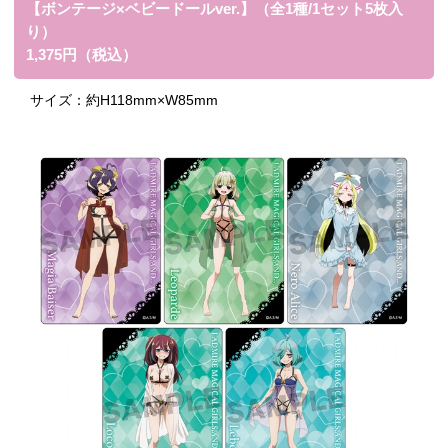
【ボンテージ×ベビードールver.】（全1種/1セット5枚入
り）
1,375円（税込）
サイズ：
約H118mm×W85mm