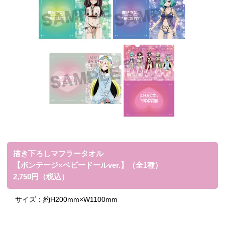
描き下ろしマフラータオル
【ボンテージ×ベビードールver.】（全1種）
2,750円（税込）
サイズ：
約H200mm×W1100mm