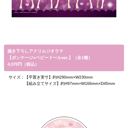
描き下ろしアクリルジオラマ
【ボンテージ×ベビードールver.】（全1種）
4,070円（税込）
サイズ：
【平置き実寸】約H290mm×W230mm
【組み立てサイズ】約H97mm×W166mm×D45mm