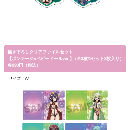
描き下ろしクリアファイルセット
【ボンテージ×ベビードールver.】 (全3種/1セット2枚入り）
各990円（税込）
サイズ：
A4