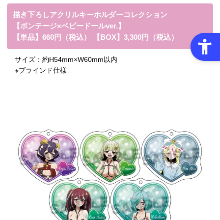
描き下ろしアクリルキーホルダーコレクション
【ボンテージ×ベビードールver.】
【単品】660円（税込） 【BOX】3,300円（税込）
サイズ：
約H54mm×W60mm以内
※ブラインド仕様