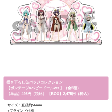
描き下ろし缶バッジコレクション
【ボンテージ×ベビードールver.】（全5種）
【単品】495円（税込） 【BOX】2,475円（税込）
サイズ：
直径約56mm
※ブラインド仕様