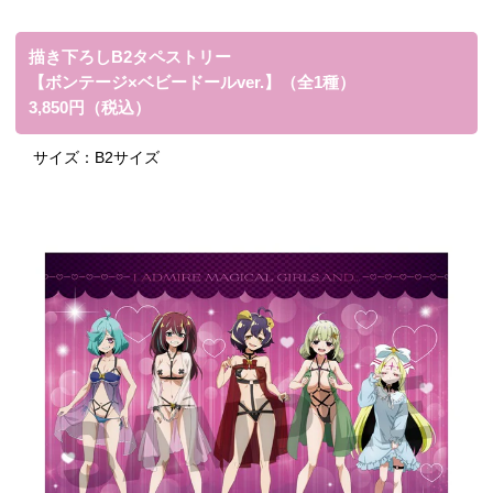
描き下ろしB2タペストリー
【ボンテージ×ベビードールver.】（全1種）
3,850円（税込）
サイズ：
B2サイズ