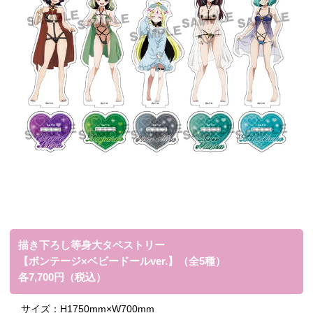
描き下ろし等身大タペストリー
【ボンテージ×ベビードールver.】（全5種）
各7,700円（税込）
サイズ：
H1750mm×W700mm