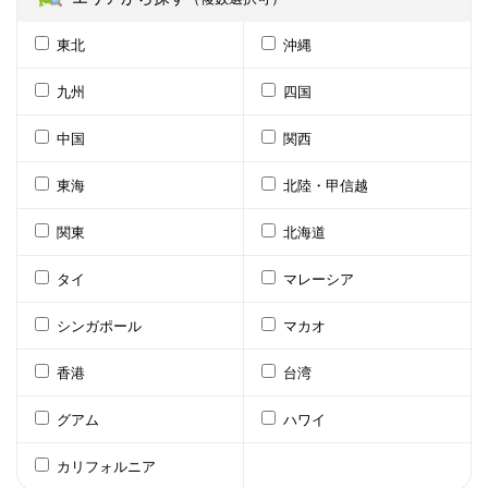
東北
沖縄
九州
四国
中国
関西
東海
北陸・甲信越
関東
北海道
タイ
マレーシア
シンガポール
マカオ
香港
台湾
グアム
ハワイ
カリフォルニア