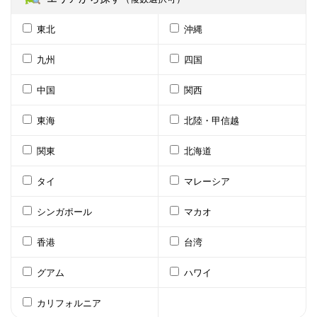
東北
沖縄
九州
四国
中国
関西
東海
北陸・甲信越
関東
北海道
タイ
マレーシア
シンガポール
マカオ
香港
台湾
グアム
ハワイ
カリフォルニア