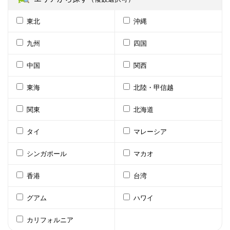
東北
沖縄
九州
四国
中国
関西
東海
北陸・甲信越
関東
北海道
タイ
マレーシア
シンガポール
マカオ
香港
台湾
グアム
ハワイ
カリフォルニア