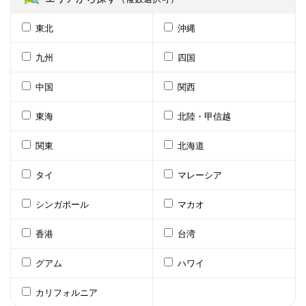
東北
沖縄
九州
四国
中国
関西
東海
北陸・甲信越
関東
北海道
タイ
マレーシア
シンガポール
マカオ
香港
台湾
グアム
ハワイ
カリフォルニア