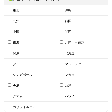
東北
沖縄
九州
四国
中国
関西
東海
北陸・甲信越
関東
北海道
タイ
マレーシア
シンガポール
マカオ
香港
台湾
グアム
ハワイ
カリフォルニア