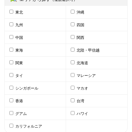
東北
沖縄
九州
四国
中国
関西
東海
北陸・甲信越
関東
北海道
タイ
マレーシア
シンガポール
マカオ
香港
台湾
グアム
ハワイ
カリフォルニア