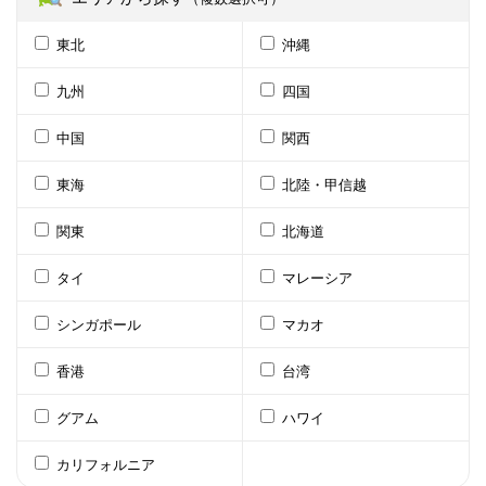
東北
沖縄
九州
四国
中国
関西
東海
北陸・甲信越
関東
北海道
タイ
マレーシア
シンガポール
マカオ
香港
台湾
グアム
ハワイ
カリフォルニア