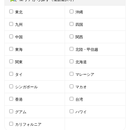
東北
沖縄
九州
四国
中国
関西
東海
北陸・甲信越
関東
北海道
タイ
マレーシア
シンガポール
マカオ
香港
台湾
グアム
ハワイ
カリフォルニア