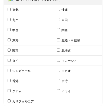
東北
沖縄
九州
四国
中国
関西
東海
北陸・甲信越
関東
北海道
タイ
マレーシア
シンガポール
マカオ
香港
台湾
グアム
ハワイ
カリフォルニア