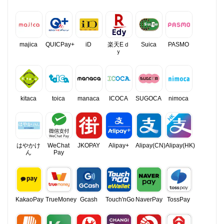
majica
QUICPay+
iD
楽天Eｄ
Suica
PASMO
ｙ
kitaca
toica
manaca
ICOCA
SUGOCA
nimoca
はやかけ
WeChat
JKOPAY
Alipay+
Alipay(CN)
Alipay(HK)
ん
Pay
KakaoPay
TrueMoney
Gcash
Touch'nGo
NaverPay
TossPay