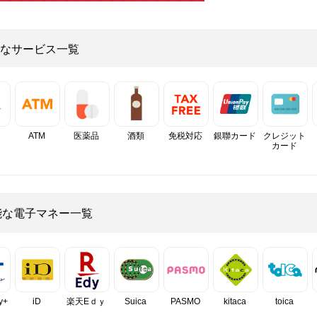
なサービス一覧
ATM
医薬品
酒類
免税対応
銀聯カード
クレジット
カード
能な電子マネー一覧
y+
iD
楽天Eｄｙ
Suica
PASMO
kitaca
toica