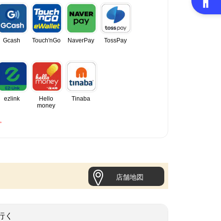
Gcash
Touch'nGo
NaverPay
TossPay
ezlink
Hello
Tinaba
money
。
店舗地図
行く