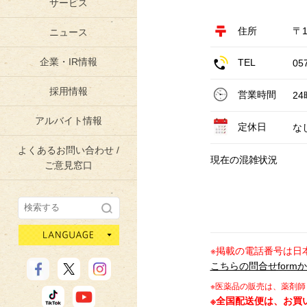
サービス
住所
〒1
ニュース
企業・IR情報
TEL
05
採用情報
営業時間
2
アルバイト情報
定休日
な
よくあるお問い合わせ /
現在の混雑状況
ご意見窓口
language
※掲載の電話番号は日
こちらの問合せform
※医薬品の販売は、薬剤
※全国配送便は、お買い