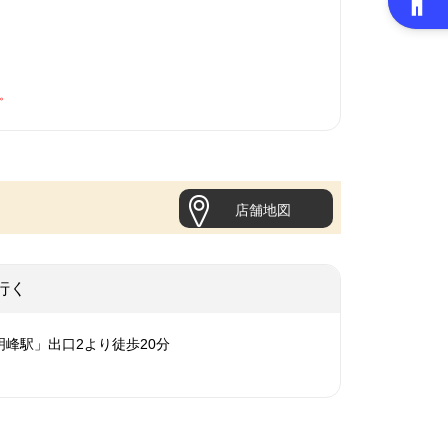
。
店舗地図
行く
明峰駅」出口2より徒歩20分