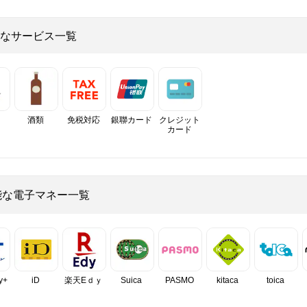
なサービス一覧
酒類
免税対応
銀聯カード
クレジット
カード
能な電子マネー一覧
y+
iD
楽天Eｄｙ
Suica
PASMO
kitaca
toica