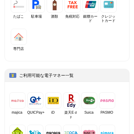
たばこ
駐車場
酒類
免税対応
銀聯カー
クレジッ
ド
トカード
専門店
ご利用可能な電子マネー一覧
majica
QUICPay+
iD
楽天Eｄ
Suica
PASMO
ｙ