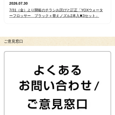
2026.07.30
7/31（金）より開催のチラシお詫びと訂正「YOXウォータ
ーフロッサー ブラック＋替えノズル2本入✖3セット」
ご意見窓口