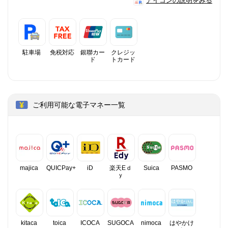
アイコンの説明をみる
駐車場
免税対応
銀聯カー
クレジッ
ド
トカード
ご利用可能な電子マネー一覧
majica
QUICPay+
iD
楽天Eｄ
Suica
PASMO
ｙ
kitaca
toica
ICOCA
SUGOCA
nimoca
はやかけ