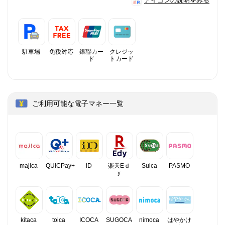
アイコンの説明をみる
駐車場
免税対応
銀聯カー
クレジッ
ド
トカード
ご利用可能な電子マネー一覧
majica
QUICPay+
iD
楽天Eｄ
Suica
PASMO
ｙ
kitaca
toica
ICOCA
SUGOCA
nimoca
はやかけ