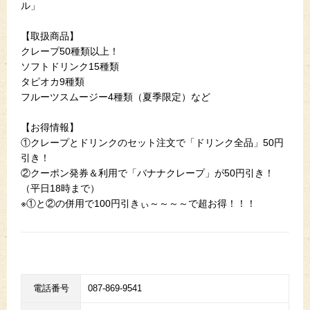
ル」
【取扱商品】
クレープ50種類以上！
ソフトドリンク15種類
タピオカ9種類
フルーツスムージー4種類（夏季限定）など
【お得情報】
①クレープとドリンクのセット注文で「ドリンク全品」50円
引き！
②クーポン発券＆利用で「バナナクレープ」が50円引き！
（平日18時まで）
※①と②の併用で100円引きぃ～～～～で超お得！！！
電話番号
087-869-9541