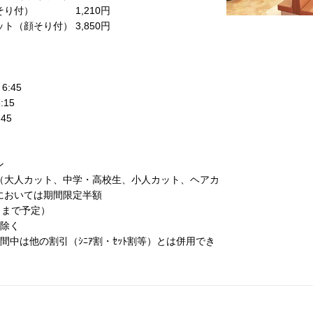
そり付） 1,210円
ト（顔そり付） 3,850円
:45
:15
45
ン
（大人カット、中学・高校生、小人カット、ヘアカ
においては期間限定半額
末日まで予定）
は除く
間中は他の割引（ｼﾆｱ割・ｾｯﾄ割等）とは併用でき