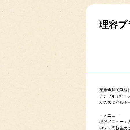
理容プ
家族全員で気軽
シンプルでリー
様のスタイルキ
・メニュー
理容メニュー：大
中学・高校生カッ