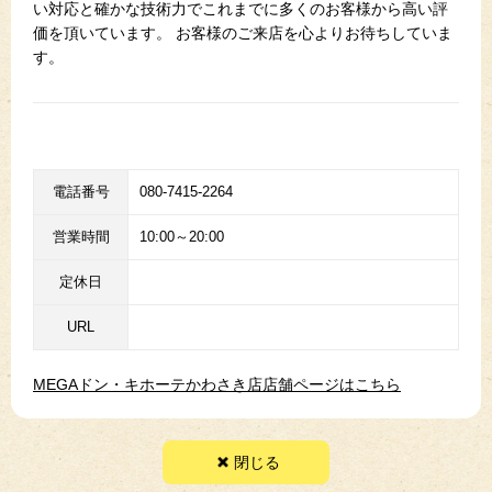
い対応と確かな技術力でこれまでに多くのお客様から高い評
価を頂いています。 お客様のご来店を心よりお待ちしていま
す。
電話番号
080-7415-2264
営業時間
10:00～20:00
定休日
URL
MEGAドン・キホーテかわさき店店舗ページはこちら
閉じる