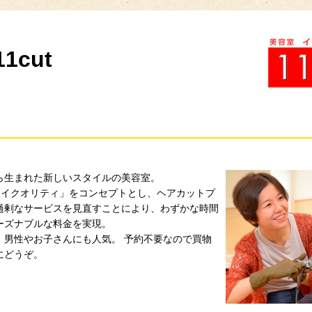
1cut
ら生まれた新しいスタイルの美容室。
ハイクオリティ」をコンセプトとし、ヘアカットプ
過剰なサービスを見直すことにより、わずかな時間
ーズナブルな料金を実現。
、男性やお子さんにも人気。 予約不要なので買物
にどうぞ。