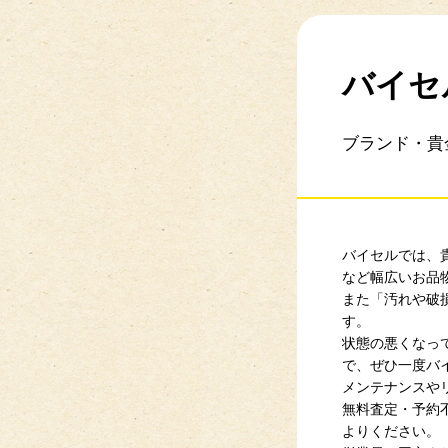
バイセ
ブランド・貴
バイセルでは、
など幅広いお品
また「汚れや破
す。
状態の悪くなっ
で、ぜひ一度バ
メンテナンスや
無料査定・予約
よりください。