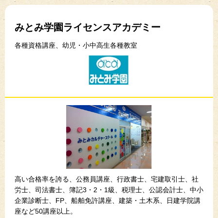
みとみ学園ライセンスアカデミー
各種資格講座、幼児・小中高生各種教室
高い合格率を誇る、公務員講座、行政書士、宅建取引士、社
労士、司法書士、簿記3・2・1級、税理士、公認会計士、中小
企業診断士、FP、船舶免許講座、建築・土木系、日建学院講
座など50講座以上。