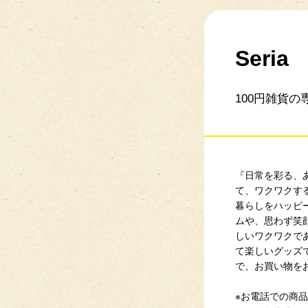
Seria
100円雑貨の
『日常を彩る、
て、ワクワクす
暮らしをハッピ
ムや、思わず笑
しいワクワクで
て楽しいグッズ
で、お買
※お電話での商