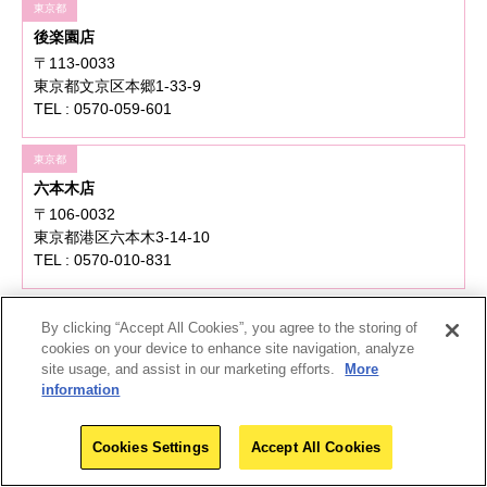
東京都
後楽園店
〒113-0033
東京都文京区本郷1-33-9
TEL : 0570-059-601
東京都
六本木店
〒106-0032
東京都港区六本木3-14-10
TEL : 0570-010-831
東京都
By clicking “Accept All Cookies”, you agree to the storing of
高田馬場駅前店
ドン・キホーテのお買い物アプリ
cookies on your device to enhance site navigation, analyze
〒169-0075
site usage, and assist in our marketing efforts.
More
ドンキでお買い物するなら必須！
東京都新宿区高田馬場1-26-5
information
TEL : 0570-046-511
Download
Cookies Settings
Accept All Cookies
東京都