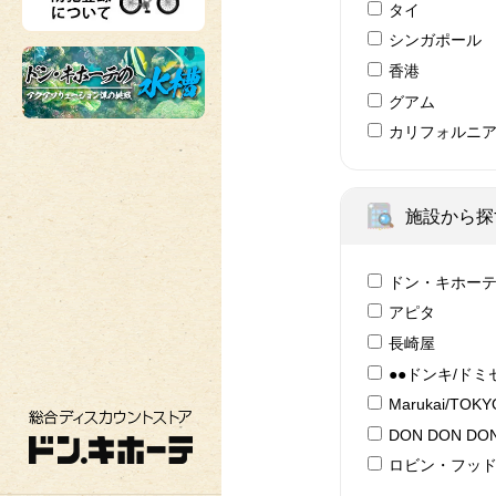
タイ
シンガポール
香港
グアム
カリフォルニ
施設から探
ドン・キホー
アピタ
長崎屋
●●ドンキ/ドミ
Marukai/TOK
総合ディスカウントストア ドン・キホーテ
DON DON DON
ロビン・フッ