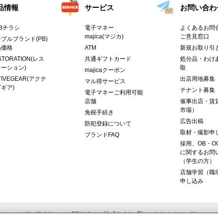
品情報
サービス
お問い合わ
Bチラシ
電子マネー
よくあるお問合
majica(マジカ)
ご意見窓口
プルブランド(PB)
熱価格
ATM
新規お取り引
STORATION(レス
共通ギフトカード
処分品・わけ
ーション)
取
majicaクーポン
TIVEGEAR(アクテ
出店用地募集
マル得サービス
ギア)
テナント募集
電子マネーご利用可能
店舗
催事出店・賃
市場）
免税手続き
広告出稿
防犯登録について
取材・撮影申
ブランドFAQ
採用、OB・O
に関するお問
（学生の方）
店舗学習（職
申し込み
ーシャルメディアポリシー
PPIHグループ公式サイト一覧
イベントカレンダー