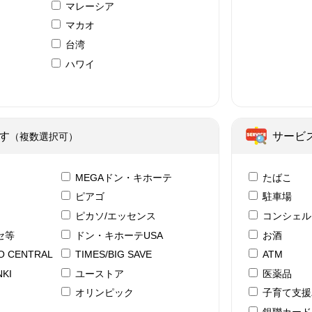
マレーシア
マカオ
台湾
ハワイ
ア
す
サービ
（複数選択可）
テ
MEGAドン・キホーテ
たばこ
ピアゴ
駐車場
ピカソ/エッセンス
コンシェル
セ等
ドン・キホーテUSA
お酒
YO CENTRAL
TIMES/BIG SAVE
ATM
KI
ユーストア
医薬品
ド
オリンピック
子育て支援
銀聯カード