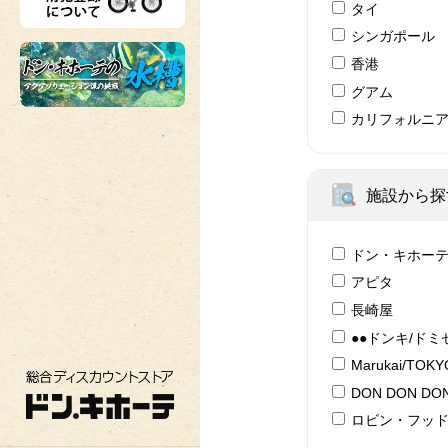
タイ
シンガポール
香港
グアム
カリフォルニ
施設から探
ドン・キホー
アピタ
長崎屋
●●ドンキ/ドミ
Marukai/TOK
総合ディスカウントストア ドン・キホーテ
DON DON DON
ロビン・フッ