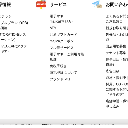
品情報
サービス
お問い合わ
Bチラシ
電子マネー
よくあるお問合
majica(マジカ)
ご意見窓口
プルブランド(PB)
熱価格
ATM
新規お取り引
STORATION(レス
共通ギフトカード
処分品・わけ
ーション)
取
majicaクーポン
TIVEGEAR(アクテ
出店用地募集
マル得サービス
ギア)
テナント募集
電子マネーご利用可能
店舗
催事出店・賃
市場）
免税手続き
広告出稿
防犯登録について
取材・撮影申
ブランドFAQ
採用、OB・O
に関するお問
（学生の方）
店舗学習（職
申し込み
ーシャルメディアポリシー
PPIHグループ公式サイト一覧
イベントカレンダー