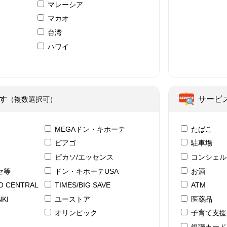
マレーシア
マカオ
台湾
ハワイ
ア
す
サービ
（複数選択可）
テ
MEGAドン・キホーテ
たばこ
ピアゴ
駐車場
ピカソ/エッセンス
コンシェル
セ等
ドン・キホーテUSA
お酒
YO CENTRAL
TIMES/BIG SAVE
ATM
KI
ユーストア
医薬品
ド
オリンピック
子育て支援
銀聯カード