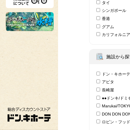
タイ
シンガポール
香港
グアム
カリフォルニ
施設から探
ドン・キホー
アピタ
長崎屋
●●ドンキ/ドミ
Marukai/TOK
総合ディスカウントストア ドン・キホーテ
DON DON DON
ロビン・フッ