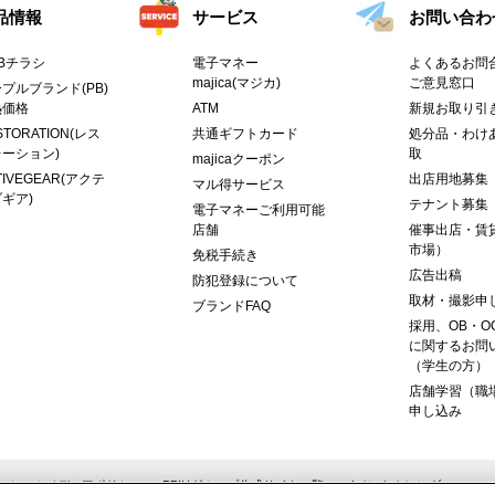
品情報
サービス
お問い合わ
Bチラシ
電子マネー
よくあるお問合
majica(マジカ)
ご意見窓口
プルブランド(PB)
熱価格
ATM
新規お取り引
STORATION(レス
共通ギフトカード
処分品・わけ
ーション)
取
majicaクーポン
TIVEGEAR(アクテ
出店用地募集
マル得サービス
ギア)
テナント募集
電子マネーご利用可能
店舗
催事出店・賃
市場）
免税手続き
広告出稿
防犯登録について
取材・撮影申
ブランドFAQ
採用、OB・O
に関するお問
（学生の方）
店舗学習（職
申し込み
ーシャルメディアポリシー
PPIHグループ公式サイト一覧
イベントカレンダー