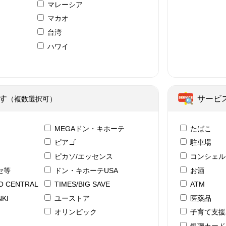
マレーシア
マカオ
台湾
ハワイ
ア
す
サービ
（複数選択可）
テ
MEGAドン・キホーテ
たばこ
ピアゴ
駐車場
ピカソ/エッセンス
コンシェル
セ等
ドン・キホーテUSA
お酒
YO CENTRAL
TIMES/BIG SAVE
ATM
KI
ユーストア
医薬品
ド
オリンピック
子育て支援
銀聯カード