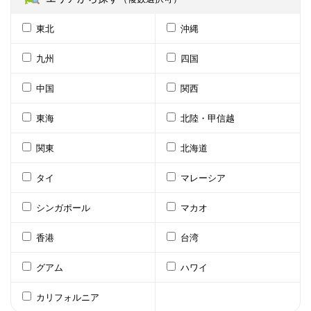
東北
沖縄
九州
四国
中国
関西
東海
北陸・甲信越
関東
北海道
タイ
マレーシア
シンガポール
マカオ
香港
台湾
グアム
ハワイ
カリフォルニア