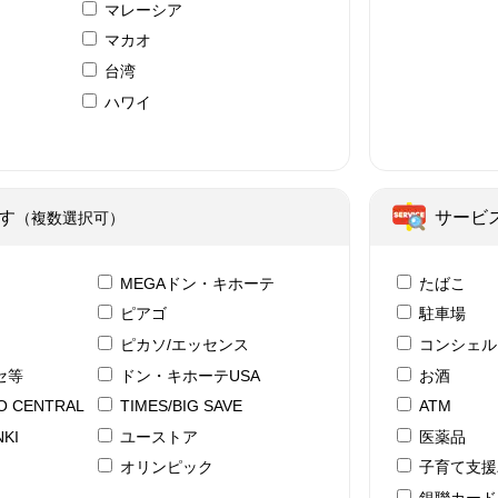
マレーシア
マカオ
台湾
ハワイ
ア
す
サービ
（複数選択可）
テ
MEGAドン・キホーテ
たばこ
ピアゴ
駐車場
ピカソ/エッセンス
コンシェル
セ等
ドン・キホーテUSA
お酒
YO CENTRAL
TIMES/BIG SAVE
ATM
KI
ユーストア
医薬品
ド
オリンピック
子育て支援
銀聯カード