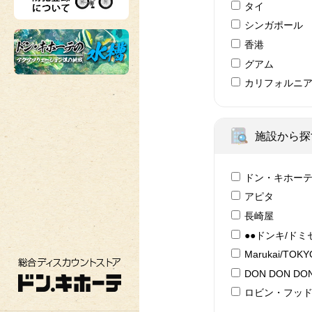
タイ
シンガポール
香港
グアム
カリフォルニ
施設から探
ドン・キホー
アピタ
長崎屋
●●ドンキ/ドミ
Marukai/TOK
総合ディスカウントストア ドン・キホーテ
DON DON DON
ロビン・フッ