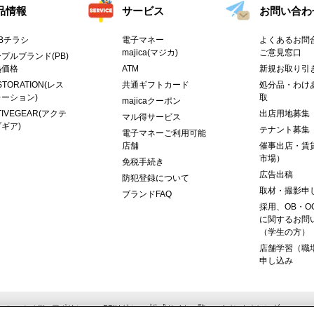
品情報
サービス
お問い合わ
Bチラシ
電子マネー
よくあるお問合
majica(マジカ)
ご意見窓口
プルブランド(PB)
熱価格
ATM
新規お取り引
STORATION(レス
共通ギフトカード
処分品・わけ
ーション)
取
majicaクーポン
TIVEGEAR(アクテ
出店用地募集
マル得サービス
ギア)
テナント募集
電子マネーご利用可能
店舗
催事出店・賃
市場）
免税手続き
広告出稿
防犯登録について
取材・撮影申
ブランドFAQ
採用、OB・O
に関するお問
（学生の方）
店舗学習（職
申し込み
ーシャルメディアポリシー
PPIHグループ公式サイト一覧
イベントカレンダー