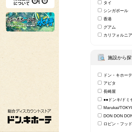
タイ
シンガポール
香港
グアム
カリフォルニ
施設から探
ドン・キホー
アピタ
長崎屋
●●ドンキ/ドミ
Marukai/TOK
総合ディスカウントストア ドン・キホーテ
DON DON DON
ロビン・フッ