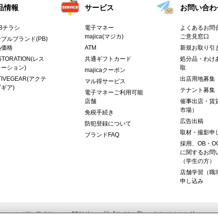
品情報
サービス
お問い合わ
Bチラシ
電子マネー
よくあるお問合
majica(マジカ)
ご意見窓口
プルブランド(PB)
熱価格
ATM
新規お取り引
STORATION(レス
共通ギフトカード
処分品・わけ
ーション)
取
majicaクーポン
TIVEGEAR(アクテ
出店用地募集
マル得サービス
ギア)
テナント募集
電子マネーご利用可能
店舗
催事出店・賃
市場）
免税手続き
広告出稿
防犯登録について
取材・撮影申
ブランドFAQ
採用、OB・O
に関するお問
（学生の方）
店舗学習（職
申し込み
ーシャルメディアポリシー
PPIHグループ公式サイト一覧
イベントカレンダー