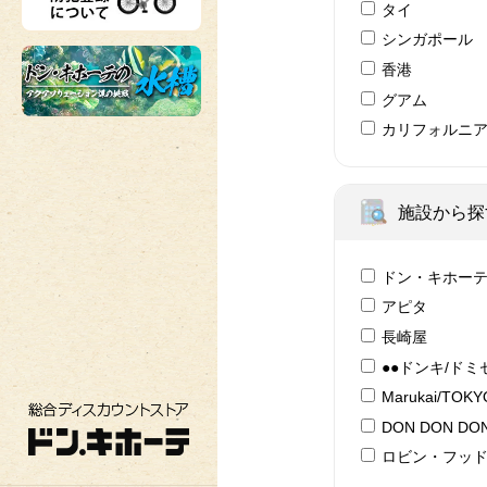
タイ
シンガポール
香港
グアム
カリフォルニ
施設から探
ドン・キホー
アピタ
長崎屋
●●ドンキ/ドミ
Marukai/TOK
総合ディスカウントストア ドン・キホーテ
DON DON DON
ロビン・フッ