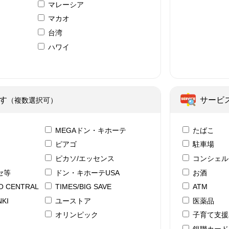
マレーシア
マカオ
台湾
ハワイ
ア
す
サービ
（複数選択可）
テ
MEGAドン・キホーテ
たばこ
ピアゴ
駐車場
ピカソ/エッセンス
コンシェル
セ等
ドン・キホーテUSA
お酒
YO CENTRAL
TIMES/BIG SAVE
ATM
KI
ユーストア
医薬品
ド
オリンピック
子育て支援
銀聯カード