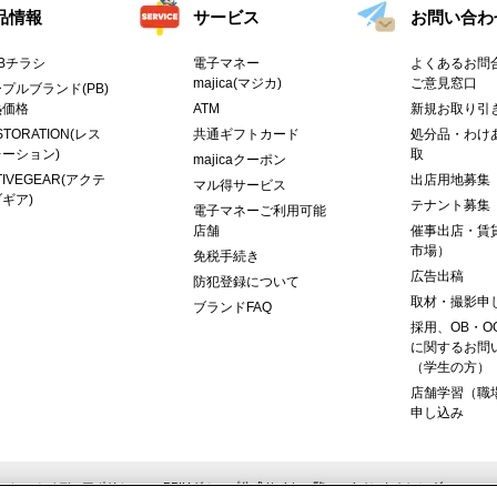
品情報
サービス
お問い合わ
Bチラシ
電子マネー
よくあるお問合
majica(マジカ)
ご意見窓口
プルブランド(PB)
熱価格
ATM
新規お取り引
STORATION(レス
共通ギフトカード
処分品・わけ
ーション)
取
majicaクーポン
TIVEGEAR(アクテ
出店用地募集
マル得サービス
ギア)
テナント募集
電子マネーご利用可能
店舗
催事出店・賃
市場）
免税手続き
広告出稿
防犯登録について
取材・撮影申
ブランドFAQ
採用、OB・O
に関するお問
（学生の方）
店舗学習（職
申し込み
ーシャルメディアポリシー
PPIHグループ公式サイト一覧
イベントカレンダー