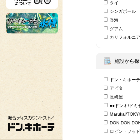
タイ
シンガポール
香港
グアム
カリフォルニ
施設から探
ドン・キホー
アピタ
長崎屋
●●ドンキ/ドミ
Marukai/TOK
総合ディスカウントストア ドン・キホーテ
DON DON DON
ロビン・フッ