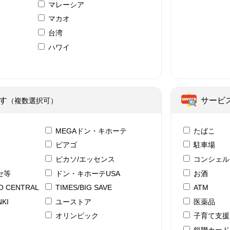
マレーシア
マカオ
台湾
ハワイ
ア
す
サービ
（複数選択可）
テ
MEGAドン・キホーテ
たばこ
ピアゴ
駐車場
ピカソ/エッセンス
コンシェル
セ等
ドン・キホーテUSA
お酒
YO CENTRAL
TIMES/BIG SAVE
ATM
KI
ユーストア
医薬品
ド
オリンピック
子育て支援
銀聯カード