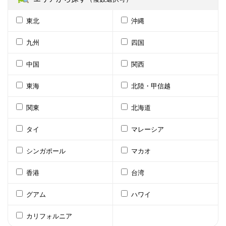
東北
沖縄
九州
四国
中国
関西
東海
北陸・甲信越
関東
北海道
タイ
マレーシア
シンガポール
マカオ
香港
台湾
グアム
ハワイ
カリフォルニア