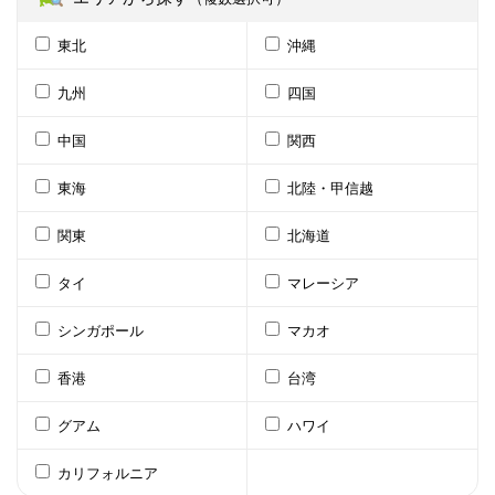
東北
沖縄
九州
四国
中国
関西
東海
北陸・甲信越
関東
北海道
タイ
マレーシア
シンガポール
マカオ
香港
台湾
グアム
ハワイ
カリフォルニア