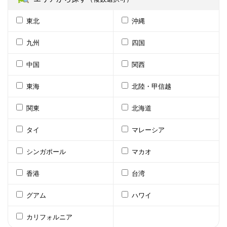
東北
沖縄
九州
四国
中国
関西
東海
北陸・甲信越
関東
北海道
タイ
マレーシア
シンガポール
マカオ
香港
台湾
グアム
ハワイ
カリフォルニア