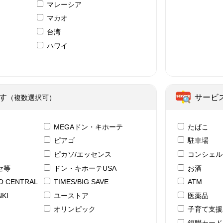
マレーシア
マカオ
台湾
ハワイ
ア
す
サービ
（複数選択可）
テ
MEGAドン・キホーテ
たばこ
ピアゴ
駐車場
ピカソ/エッセンス
コンシェル
セ等
ドン・キホーテUSA
お酒
YO CENTRAL
TIMES/BIG SAVE
ATM
KI
ユーストア
医薬品
ド
オリンピック
子育て支援
銀聯カード