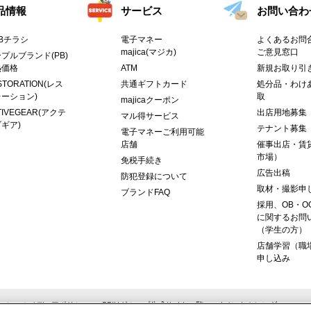
品情報
サービス
お問い合わ
Bチラシ
電子マネー
よくあるお問合
majica(マジカ)
ご意見窓口
プルブランド(PB)
熱価格
ATM
新規お取り引
STORATION(レス
共通ギフトカード
処分品・わけ
ーション)
取
majicaクーポン
TIVEGEAR(アクテ
出店用地募集
マル得サービス
ギア)
テナント募集
電子マネーご利用可能
店舗
催事出店・賃
市場）
免税手続き
広告出稿
防犯登録について
取材・撮影申
ブランドFAQ
採用、OB・O
に関するお問
（学生の方）
店舗学習（職
申し込み
ーシャルメディアポリシー
PPIHグループ公式サイト一覧
イベントカレンダー