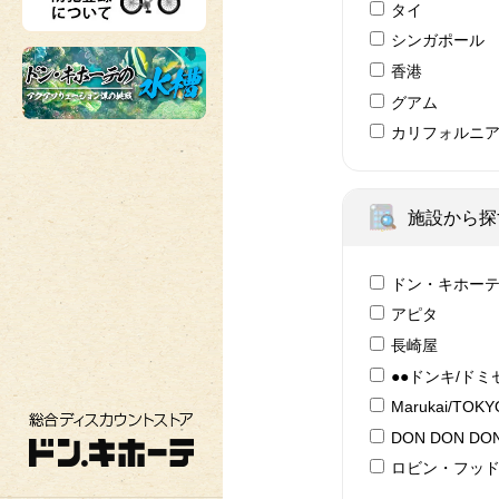
タイ
シンガポール
香港
グアム
カリフォルニ
施設から探
ドン・キホー
アピタ
長崎屋
●●ドンキ/ドミ
Marukai/TOK
総合ディスカウントストア ドン・キホーテ
DON DON DON
ロビン・フッ