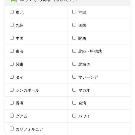
東北
沖縄
九州
四国
中国
関西
東海
北陸・甲信越
関東
北海道
タイ
マレーシア
シンガポール
マカオ
香港
台湾
グアム
ハワイ
カリフォルニア