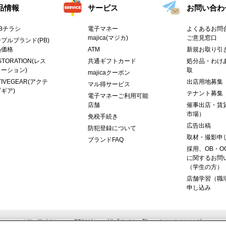
品情報
サービス
お問い合わ
Bチラシ
電子マネー
よくあるお問合
majica(マジカ)
ご意見窓口
プルブランド(PB)
熱価格
ATM
新規お取り引
STORATION(レス
共通ギフトカード
処分品・わけ
ーション)
取
majicaクーポン
TIVEGEAR(アクテ
出店用地募集
マル得サービス
ギア)
テナント募集
電子マネーご利用可能
店舗
催事出店・賃
市場）
免税手続き
広告出稿
防犯登録について
取材・撮影申
ブランドFAQ
採用、OB・O
に関するお問
（学生の方）
店舗学習（職
申し込み
ーシャルメディアポリシー
PPIHグループ公式サイト一覧
イベントカレンダー