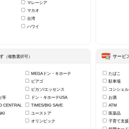
マレーシア
マカオ
台湾
ハワイ
ア
す
サービ
（複数選択可）
テ
MEGAドン・キホーテ
たばこ
ピアゴ
駐車場
ピカソ/エッセンス
コンシェル
セ等
ドン・キホーテUSA
お酒
YO CENTRAL
TIMES/BIG SAVE
ATM
KI
ユーストア
医薬品
ド
オリンピック
子育て支援
銀聯カード