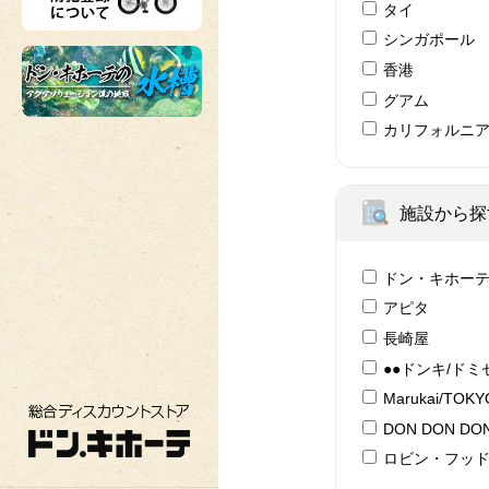
タイ
シンガポール
香港
グアム
カリフォルニ
施設から探
ドン・キホー
アピタ
長崎屋
●●ドンキ/ドミ
Marukai/TOK
総合ディスカウントストア ドン・キホーテ
DON DON DON
ロビン・フッ