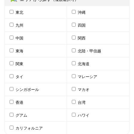
東北
沖縄
九州
四国
中国
関西
東海
北陸・甲信越
関東
北海道
タイ
マレーシア
シンガポール
マカオ
香港
台湾
グアム
ハワイ
カリフォルニア