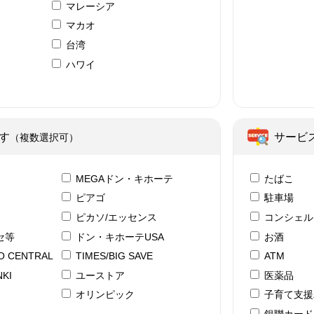
マレーシア
マカオ
台湾
ハワイ
ア
す
サービ
（複数選択可）
テ
MEGAドン・キホーテ
たばこ
ピアゴ
駐車場
ピカソ/エッセンス
コンシェル
セ等
ドン・キホーテUSA
お酒
YO CENTRAL
TIMES/BIG SAVE
ATM
KI
ユーストア
医薬品
ド
オリンピック
子育て支援
銀聯カード