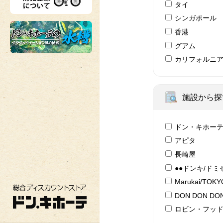
タイ
シンガポール
香港
グアム
カリフォルニ
施設から探
ドン・キホー
アピタ
長崎屋
●●ドンキ/ドミ
Marukai/TOK
総合ディスカウントストア ドン・キホーテ
DON DON DON
ロビン・フッ