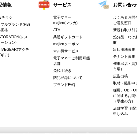
品情報
サービス
お問い合わ
Bチラシ
電子マネー
よくあるお問合
majica(マジカ)
ご意見窓口
プルブランド(PB)
熱価格
ATM
新規お取り引
STORATION(レス
共通ギフトカード
処分品・わけ
ーション)
取
majicaクーポン
TIVEGEAR(アクテ
出店用地募集
マル得サービス
ギア)
テナント募集
電子マネーご利用可能
店舗
催事出店・賃
市場）
免税手続き
広告出稿
防犯登録について
取材・撮影申
ブランドFAQ
採用、OB・O
に関するお問
（学生の方）
店舗学習（職
申し込み
ーシャルメディアポリシー
PPIHグループ公式サイト一覧
イベントカレンダー