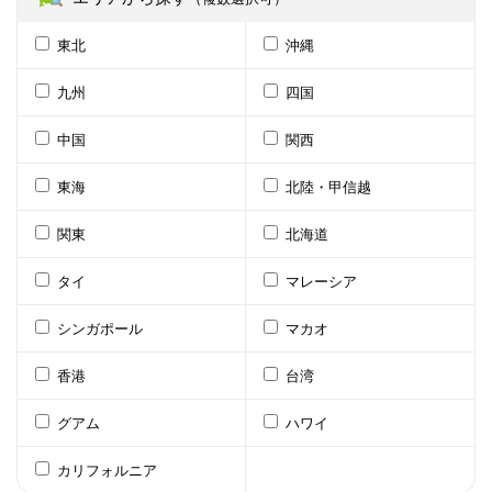
東北
沖縄
九州
四国
中国
関西
東海
北陸・甲信越
関東
北海道
タイ
マレーシア
シンガポール
マカオ
香港
台湾
グアム
ハワイ
カリフォルニア