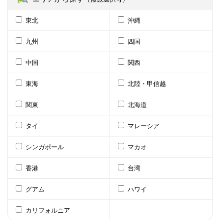
東北
沖縄
九州
四国
中国
関西
東海
北陸・甲信越
関東
北海道
タイ
マレーシア
シンガポール
マカオ
香港
台湾
グアム
ハワイ
カリフォルニア