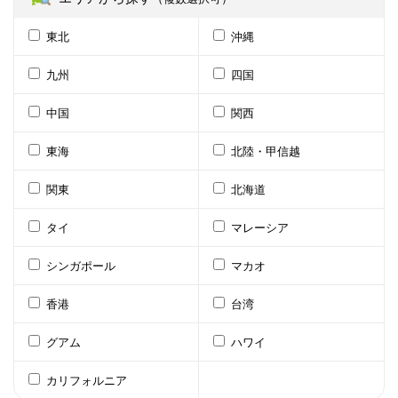
東北
沖縄
九州
四国
中国
関西
東海
北陸・甲信越
関東
北海道
タイ
マレーシア
シンガポール
マカオ
香港
台湾
グアム
ハワイ
カリフォルニア