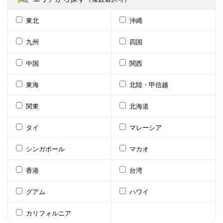
東北
沖縄
九州
四国
中国
関西
東海
北陸・甲信越
関東
北海道
タイ
マレーシア
シンガポール
マカオ
香港
台湾
グアム
ハワイ
カリフォルニア