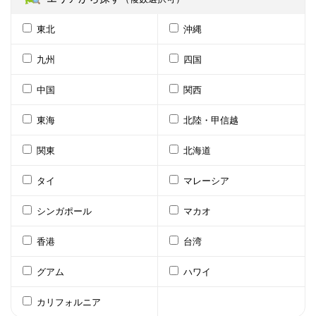
東北
沖縄
九州
四国
中国
関西
東海
北陸・甲信越
関東
北海道
タイ
マレーシア
シンガポール
マカオ
香港
台湾
グアム
ハワイ
カリフォルニア