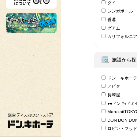
タイ
シンガポール
香港
グアム
カリフォルニ
施設から探
ドン・キホー
アピタ
長崎屋
●●ドンキ/ドミ
Marukai/TOK
総合ディスカウントストア ドン・キホーテ
DON DON DON
ロビン・フッ