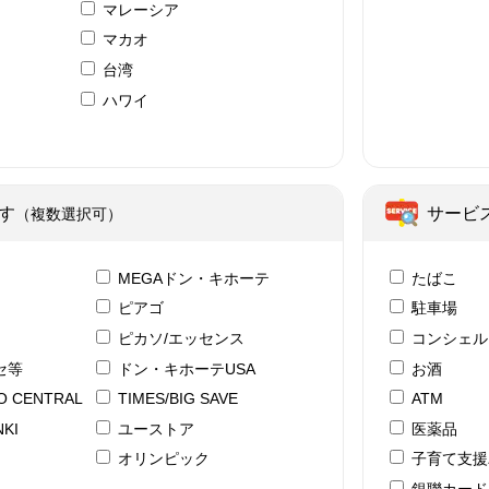
マレーシア
マカオ
台湾
ハワイ
ア
す
サービ
（複数選択可）
テ
MEGAドン・キホーテ
たばこ
ピアゴ
駐車場
ピカソ/エッセンス
コンシェル
セ等
ドン・キホーテUSA
お酒
YO CENTRAL
TIMES/BIG SAVE
ATM
KI
ユーストア
医薬品
ド
オリンピック
子育て支援
銀聯カード