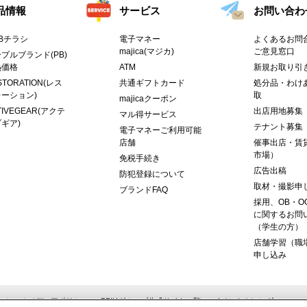
品情報
サービス
お問い合わ
Bチラシ
電子マネー
よくあるお問合
majica(マジカ)
ご意見窓口
プルブランド(PB)
熱価格
ATM
新規お取り引
STORATION(レス
共通ギフトカード
処分品・わけ
ーション)
取
majicaクーポン
TIVEGEAR(アクテ
出店用地募集
マル得サービス
ギア)
テナント募集
電子マネーご利用可能
店舗
催事出店・賃
市場）
免税手続き
広告出稿
防犯登録について
取材・撮影申
ブランドFAQ
採用、OB・O
に関するお問
（学生の方）
店舗学習（職
申し込み
ーシャルメディアポリシー
PPIHグループ公式サイト一覧
イベントカレンダー