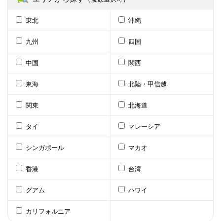
東北
沖縄
九州
四国
中国
関西
東海
北陸・甲信越
関東
北海道
タイ
マレーシア
シンガポール
マカオ
香港
台湾
グアム
ハワイ
カリフォルニア