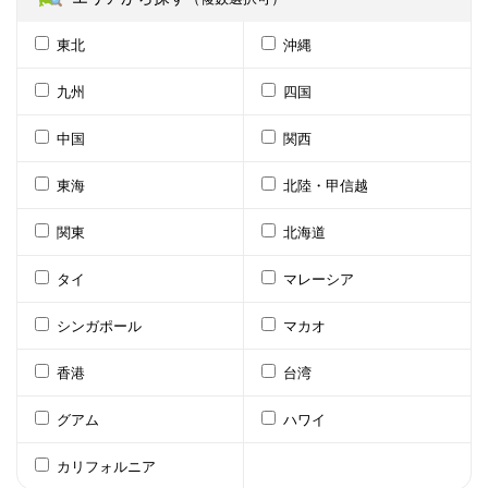
東北
沖縄
九州
四国
中国
関西
東海
北陸・甲信越
関東
北海道
タイ
マレーシア
シンガポール
マカオ
香港
台湾
グアム
ハワイ
カリフォルニア